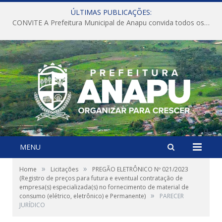
ÚLTIMAS PUBLICAÇÕES:
CONVITE A Prefeitura Municipal de Anapu convida todos os servidores públicos municipais para participarem da Audiência Pública de discussão da Lei de Diretrizes Orçamentárias (LDO), importante instrumento de planejamento das ações e investimentos da Administração Pública para o próximo exercício financeiro.
MENU
»
»
Home
Licitações
PREGÃO ELETRÔNICO Nº 021/2023
(Registro de preços para futura e eventual contratação de
empresa(s) especializada(s) no fornecimento de material de
»
consumo (elétrico, eletrônico) e Permanente)
PARECER
JURÍDICO