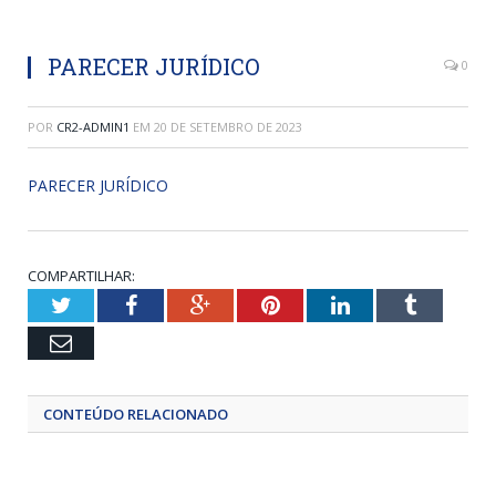
PARECER JURÍDICO
0
POR
CR2-ADMIN1
EM
20 DE SETEMBRO DE 2023
PARECER JURÍDICO
COMPARTILHAR:
Twitter
Facebook
Google+
Pinterest
LinkedIn
Tumblr
Email
CONTEÚDO RELACIONADO