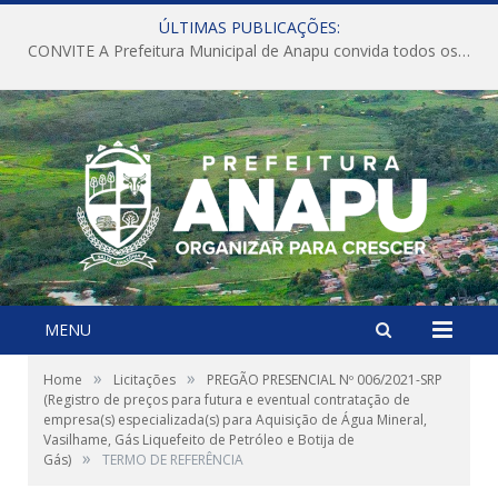
ÚLTIMAS PUBLICAÇÕES:
CONVITE A Prefeitura Municipal de Anapu convida todos os servidores públicos municipais para participarem da Audiência Pública de discussão da Lei de Diretrizes Orçamentárias (LDO), importante instrumento de planejamento das ações e investimentos da Administração Pública para o próximo exercício financeiro.
MENU
»
»
Home
Licitações
PREGÃO PRESENCIAL Nº 006/2021-SRP
(Registro de preços para futura e eventual contratação de
empresa(s) especializada(s) para Aquisição de Água Mineral,
Vasilhame, Gás Liquefeito de Petróleo e Botija de
»
Gás)
TERMO DE REFERÊNCIA