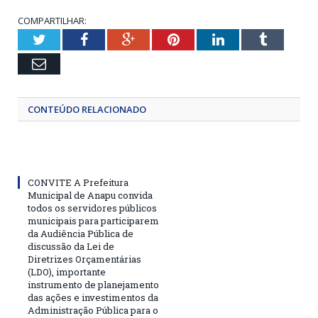
COMPARTILHAR:
Twitter
Facebook
Google+
Pinterest
LinkedIn
Tumblr
Email
CONTEÚDO RELACIONADO
CONVITE A Prefeitura
Municipal de Anapu convida
todos os servidores públicos
municipais para participarem
da Audiência Pública de
discussão da Lei de
Diretrizes Orçamentárias
(LDO), importante
instrumento de planejamento
das ações e investimentos da
Administração Pública para o