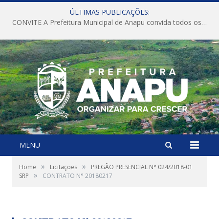
ÚLTIMAS PUBLICAÇÕES:
CONVITE A Prefeitura Municipal de Anapu convida todos os servidores públicos municipais para participarem da Audiência Pública de discussão da Lei de Diretrizes Orçamentárias (LDO), importante instrumento de planejamento das ações e investimentos da Administração Pública para o próximo exercício financeiro.
MENU
»
»
Home
Licitações
PREGÃO PRESENCIAL N° 024/2018-01
»
SRP
CONTRATO N° 20180217