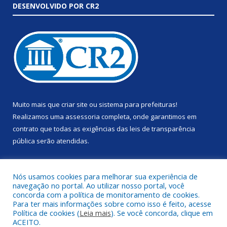
DESENVOLVIDO POR CR2
Muito mais que
criar site
ou
sistema para prefeituras
!
Realizamos uma
assessoria
completa, onde garantimos em
contrato que todas as exigências das
leis de transparência
pública
serão atendidas.
Conheça o
PNTP
e o
Radar da Transparência Pública
Nós usamos cookies para melhorar sua experiência de
navegação no portal. Ao utilizar nosso portal, você
concorda com a política de monitoramento de cookies.
Para ter mais informações sobre como isso é feito, acesse
Política de cookies (
Leia mais
). Se você concorda, clique em
Todos os direitos reservados a Prefeitura Municipal de Anapu.
ACEITO.