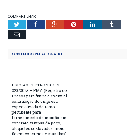
COMPARTILHAR:
Twitter
Facebook
Google+
Pinterest
LinkedIn
Tumblr
Email
CONTEÚDO RELACIONADO
PREGÃO ELETRÔNICO Nº
023/2023 – PMA (Registro de
Preços para futura e eventual
contratação de empresa
especializada do ramo
pertinente para
fornecimento de mourão em
concreto, tampas de poço,
bloquetes sextavados, meio-
fio em concretos e manilhas)