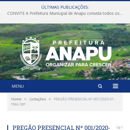
ÚLTIMAS PUBLICAÇÕES:
CONVITE A Prefeitura Municipal de Anapu convida todos os servidores públicos municipais para participarem da Audiência Pública de discussão da Lei de Diretrizes Orçamentárias (LDO), importante instrumento de planejamento das ações e investimentos da Administração Pública para o próximo exercício financeiro.
MENU
»
»
Home
Licitações
PREGÃO PRESENCIAL Nº 001/2020-01-
PMA-SRP
PREGÃO PRESENCIAL Nº 001/2020-
0