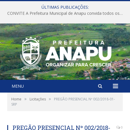
ÚLTIMAS PUBLICAÇÕES:
CONVITE A Prefeitura Municipal de Anapu convida todos os servidores públicos municipais para participarem da Audiência Pública de discussão da Lei de Diretrizes Orçamentárias (LDO), importante instrumento de planejamento das ações e investimentos da Administração Pública para o próximo exercício financeiro.
MENU
»
»
Home
Licitações
PREGÃO PRESENCIAL Nº 002/2018-01-
SRP
PREGÃO PRESENCIAL Nº 002/2018-
0