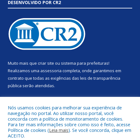
DESENVOLVIDO POR CR2
Muito mais que
criar site
ou
sistema para prefeituras
!
Realizamos uma
assessoria
completa, onde garantimos em
contrato que todas as exigências das
leis de transparência
pública
serão atendidas.
Conheça o
PNTP
e o
Radar da Transparência Pública
Nós usamos cookies para melhorar sua experiência de
navegação no portal. Ao utilizar nosso portal, você
concorda com a política de monitoramento de cookies.
Para ter mais informações sobre como isso é feito, acesse
Política de cookies (
Leia mais
). Se você concorda, clique em
Todos os direitos reservados a Prefeitura Municipal de Anapu.
ACEITO.