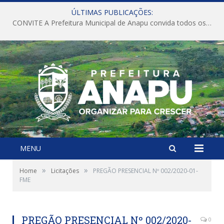
ÚLTIMAS PUBLICAÇÕES:
CONVITE A Prefeitura Municipal de Anapu convida todos os servidores públicos municipais para participarem da Audiência Pública de discussão da Lei de Diretrizes Orçamentárias (LDO), importante instrumento de planejamento das ações e investimentos da Administração Pública para o próximo exercício financeiro.
MENU
»
»
Home
Licitações
PREGÃO PRESENCIAL Nº 002/2020-01-
FME
PREGÃO PRESENCIAL Nº 002/2020-
0