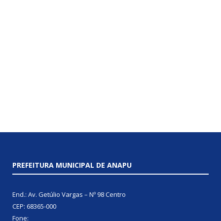
PREFEITURA MUNICIPAL DE ANAPU
End.: Av. Getúlio Vargas – Nº 98 Centro
CEP: 68365-000
Fone: