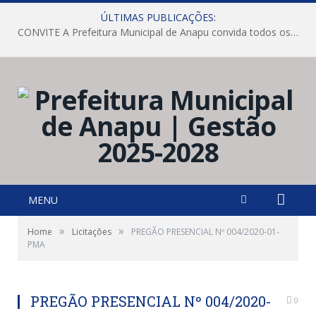
ÚLTIMAS PUBLICAÇÕES:
CONVITE A Prefeitura Municipal de Anapu convida todos os servidores públicos municipais para participarem da Audiência Pública de discussão da Lei de Diretrizes Orçamentárias (LDO), importante instrumento de planejamento das ações e investimentos da Administração Pública para o próximo exercício financeiro.
MENU
»
»
Home
Licitações
PREGÃO PRESENCIAL Nº 004/2020-01-
PMA
PREGÃO PRESENCIAL Nº 004/2020-
0