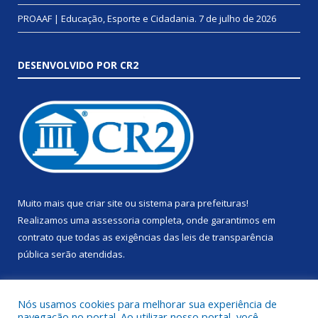
PROAAF | Educação, Esporte e Cidadania.
7 de julho de 2026
DESENVOLVIDO POR CR2
Muito mais que
criar site
ou
sistema para prefeituras
!
Realizamos uma
assessoria
completa, onde garantimos em
contrato que todas as exigências das
leis de transparência
pública
serão atendidas.
Conheça o
PNTP
e o
Radar da Transparência Pública
Nós usamos cookies para melhorar sua experiência de
navegação no portal. Ao utilizar nosso portal, você