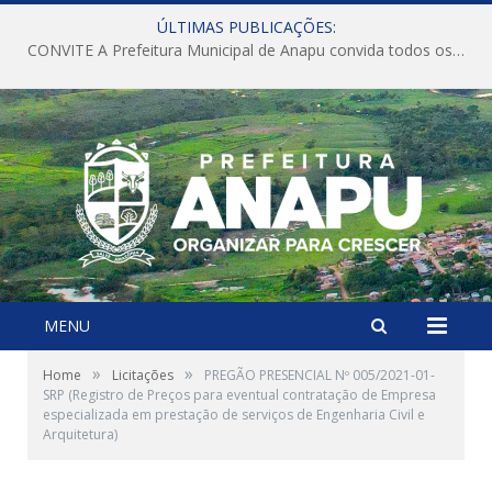
ÚLTIMAS PUBLICAÇÕES:
CONVITE A Prefeitura Municipal de Anapu convida todos os servidores públicos municipais para participarem da Audiência Pública de discussão da Lei de Diretrizes Orçamentárias (LDO), importante instrumento de planejamento das ações e investimentos da Administração Pública para o próximo exercício financeiro.
MENU
»
»
Home
Licitações
PREGÃO PRESENCIAL Nº 005/2021-01-
SRP (Registro de Preços para eventual contratação de Empresa
especializada em prestação de serviços de Engenharia Civil e
Arquitetura)