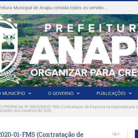
CONVITE A Prefeitura Municipal de Anapu convida todos os servidores públicos municipais para participarem da Audiência Pública de discussão da Lei de Diretrizes Orçamentárias (LDO), importante instrumento de planejamento das ações e investimentos da Administração Pública para o próximo exercício financeiro.
 MUNICÍPIO
O GOVERNO
PUBLICAÇÕES
 PRESENCIAL Nº 006/2020-01-FMS (Contratação de Empresa (s) Especializada (s
sidades dos usuários do SUS)
20-01-FMS (Contratação de
0