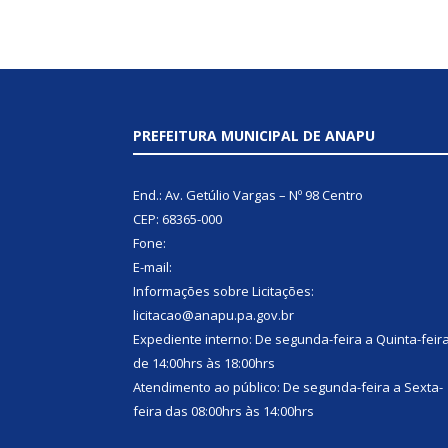
PREFEITURA MUNICIPAL DE ANAPU
End.: Av. Getúlio Vargas – Nº 98 Centro
CEP: 68365-000
Fone:
E-mail:
Informações sobre Licitações:
licitacao@anapu.pa.gov.br
Expediente interno: De segunda-feira a Quinta-feir
de 14:00hrs às 18:00hrs
Atendimento ao público: De segunda-feira a Sexta-
feira das 08:00hrs às 14:00hrs