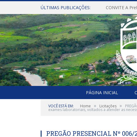
ÚLTIMAS PUBLICAÇÕES:
PÁGINA INICIAL
O
»
»
VOCÊ ESTÁ EM:
Home
Licitações
PREGÃO
exames laboratoriais, voltados a atender as neces
PREGÃO PRESENCIAL Nº 006/20