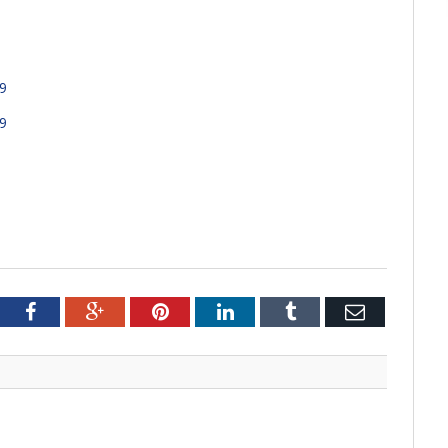
9
9
tter
Facebook
Google+
Pinterest
LinkedIn
Tumblr
Email