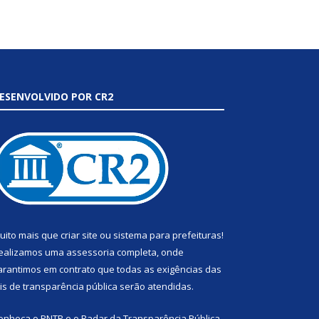
ESENVOLVIDO POR CR2
uito mais que
criar site
ou
sistema para prefeituras
!
ealizamos uma
assessoria
completa, onde
arantimos em contrato que todas as exigências das
eis de transparência pública
serão atendidas.
onheça o
PNTP
e o
Radar da Transparência Pública