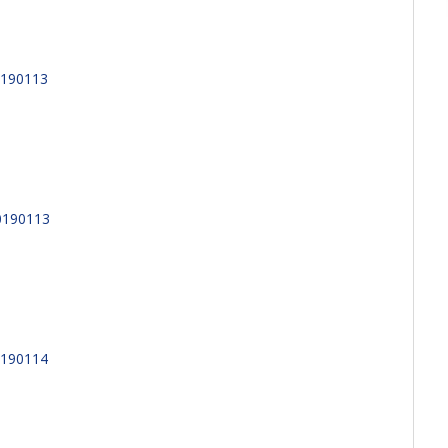
190113
0190113
O
190114