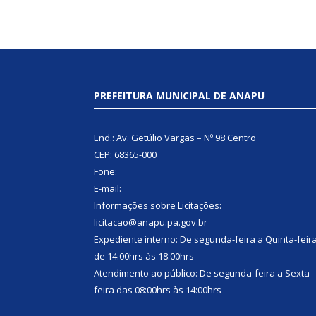
PREFEITURA MUNICIPAL DE ANAPU
End.: Av. Getúlio Vargas – Nº 98 Centro
CEP: 68365-000
Fone:
E-mail:
Informações sobre Licitações:
licitacao@anapu.pa.gov.br
Expediente interno: De segunda-feira a Quinta-feir
de 14:00hrs às 18:00hrs
Atendimento ao público: De segunda-feira a Sexta-
feira das 08:00hrs às 14:00hrs