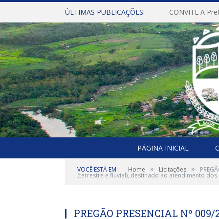
ÚLTIMAS PUBLICAÇÕES:
PÁGINA INICIAL
O
»
»
VOCÊ ESTÁ EM:
Home
Licitações
PREGÃO
(terrestre e fluvial), destinado ao atendimento do
PREGÃO PRESENCIAL Nº 009/20