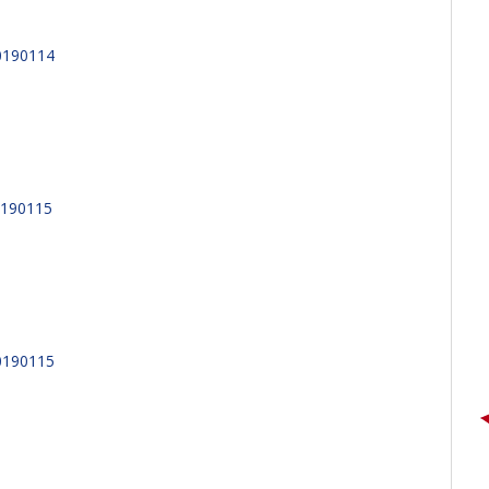
0190114
O
190115
0190115
O