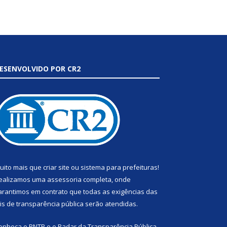
ESENVOLVIDO POR CR2
uito mais que
criar site
ou
sistema para prefeituras
!
ealizamos uma
assessoria
completa, onde
arantimos em contrato que todas as exigências das
eis de transparência pública
serão atendidas.
onheça o
PNTP
e o
Radar da Transparência Pública