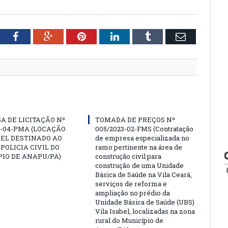
tter
Facebook
Google+
Pinterest
LinkedIn
Tumblr
Email
A DE LICITAÇÃO Nº
TOMADA DE PREÇOS Nº
3-04-PMA (LOCAÇÃO
005/2023-02-FMS (Contratação
EL DESTINADO AO
de empresa especializada no
 POLICIA CIVIL DO
ramo pertinente na área de
IO DE ANAPU/PA)
construção civil para
construção de uma Unidade
Básica de Saúde na Vila Ceará,
serviços de reforma e
ampliação no prédio da
Unidade Básica de Saúde (UBS)
Vila Isabel, localizadas na zona
rural do Município de