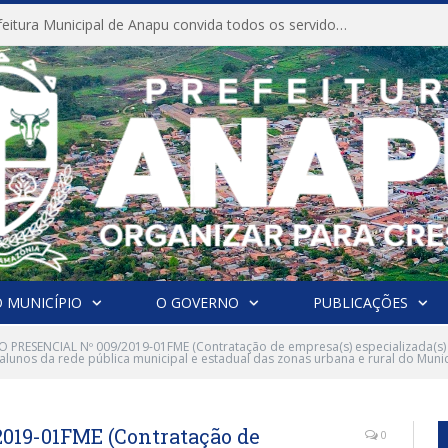
CONVITE A Prefeitura Municipal de Anapu convida todos os servidores públicos municipais para participarem da Audiência Pública de discussão da Lei de Diretrizes Orçamentárias (LDO), importante instrumento de planejamento das ações e investimentos da Administração Pública para o próximo exercício financeiro.
 MUNICÍPIO
O GOVERNO
PUBLICAÇÕES
 PRESENCIAL Nº 009/2019-01FME (Contratação de empresa(s) especializada(s) n
s alunos da rede pública municipal e estadual das zonas urbana e rural do Mun
19-01FME (Contratação de
0