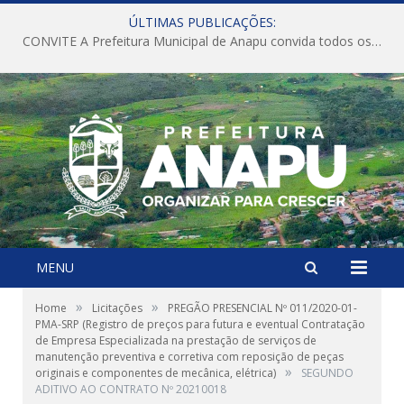
ÚLTIMAS PUBLICAÇÕES:
CONVITE A Prefeitura Municipal de Anapu convida todos os servidores públicos municipais para participarem da Audiência Pública de discussão da Lei de Diretrizes Orçamentárias (LDO), importante instrumento de planejamento das ações e investimentos da Administração Pública para o próximo exercício financeiro.
MENU
»
»
Home
Licitações
PREGÃO PRESENCIAL Nº 011/2020-01-
PMA-SRP (Registro de preços para futura e eventual Contratação
de Empresa Especializada na prestação de serviços de
manutenção preventiva e corretiva com reposição de peças
»
originais e componentes de mecânica, elétrica)
SEGUNDO
ADITIVO AO CONTRATO Nº 20210018