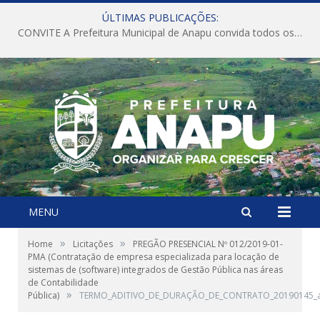
ÚLTIMAS PUBLICAÇÕES:
CONVITE A Prefeitura Municipal de Anapu convida todos os servidores públicos municipais para participarem da Audiência Pública de discussão da Lei de Diretrizes Orçamentárias (LDO), importante instrumento de planejamento das ações e investimentos da Administração Pública para o próximo exercício financeiro.
MENU
»
»
Home
Licitações
PREGÃO PRESENCIAL Nº 012/2019-01-
PMA (Contratação de empresa especializada para locação de
sistemas de (software) integrados de Gestão Pública nas áreas
de Contabilidade
»
Pública)
TERMO_ADITIVO_DE_DURAÇÃO_DE_CONTRATO_20190145_