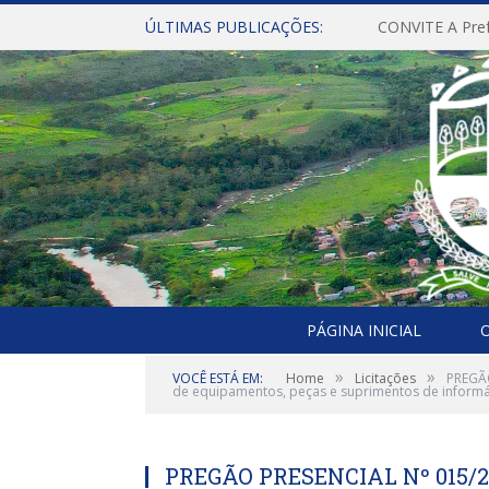
ÚLTIMAS PUBLICAÇÕES:
PÁGINA INICIAL
O
»
»
VOCÊ ESTÁ EM:
Home
Licitações
PREGÃO
de equipamentos, peças e suprimentos de informá
PREGÃO PRESENCIAL Nº 015/202