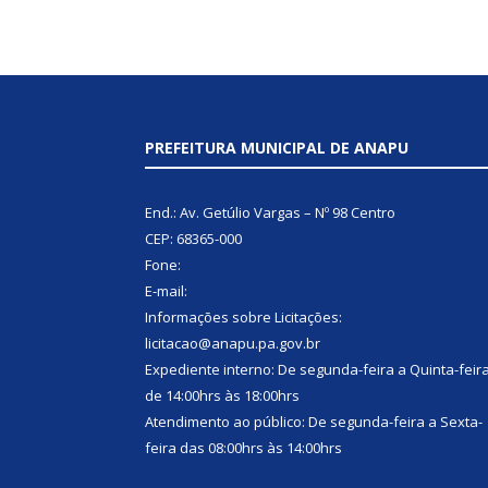
PREFEITURA MUNICIPAL DE ANAPU
End.: Av. Getúlio Vargas – Nº 98 Centro
CEP: 68365-000
Fone:
E-mail:
Informações sobre Licitações:
licitacao@anapu.pa.gov.br
Expediente interno: De segunda-feira a Quinta-feir
de 14:00hrs às 18:00hrs
Atendimento ao público: De segunda-feira a Sexta-
feira das 08:00hrs às 14:00hrs