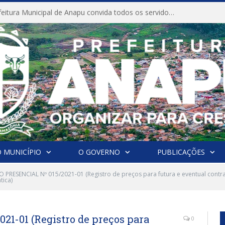
CONVITE A Prefeitura Municipal de Anapu convida todos os servidores públicos municipais para participarem da Audiência Pública de discussão da Lei de Diretrizes Orçamentárias (LDO), importante instrumento de planejamento das ações e investimentos da Administração Pública para o próximo exercício financeiro.
 MUNICÍPIO
O GOVERNO
PUBLICAÇÕES
 PRESENCIAL Nº 015/2021-01 (Registro de preços para futura e eventual contr
tica)
1-01 (Registro de preços para
0