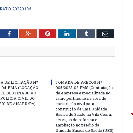
RATO 20220106
tter
Facebook
Google+
Pinterest
LinkedIn
Tumblr
Email
A DE LICITAÇÃO Nº
TOMADA DE PREÇOS Nº
3-04-PMA (LOCAÇÃO
005/2023-02-FMS (Contratação
EL DESTINADO AO
de empresa especializada no
 POLICIA CIVIL DO
ramo pertinente na área de
IO DE ANAPU/PA)
construção civil para
construção de uma Unidade
Básica de Saúde na Vila Ceará,
serviços de reforma e
ampliação no prédio da
Unidade Básica de Saúde (UBS)