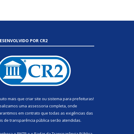
ESENVOLVIDO POR CR2
uito mais que
criar site
ou
sistema para prefeituras
!
ealizamos uma
assessoria
completa, onde
arantimos em contrato que todas as exigências das
eis de transparência pública
serão atendidas.
onheça o
PNTP
e o
Radar da Transparência Pública