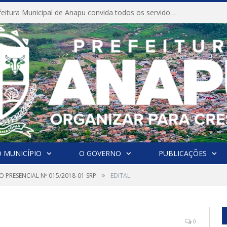
CONVITE A Prefeitura Municipal de Anapu convida todos os servidores públicos municipais para participarem da Audiência Pública de discussão da Lei de Diretrizes Orçamentárias (LDO), importante instrumento de planejamento das ações e investimentos da Administração Pública para o próximo exercício financeiro.
 MUNICÍPIO
O GOVERNO
PUBLICAÇÕES
»
 PRESENCIAL Nº 015/2018-01 SRP
EDITAL
0