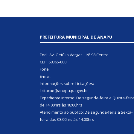
PREFEITURA MUNICIPAL DE ANAPU
End.: Av. Getúlio Vargas – Nº 98 Centro
CEP: 68365-000
Fone:
E-mail:
Informações sobre Licitações:
licitacao@anapu.pa.gov.br
Expediente interno: De segunda-feira a Quinta-feir
de 14:00hrs às 18:00hrs
Atendimento ao público: De segunda-feira a Sexta-
feira das 08:00hrs às 14:00hrs