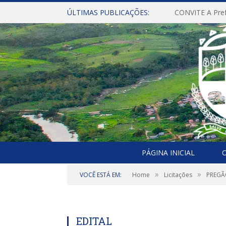
ÚLTIMAS PUBLICAÇÕES:
PÁGINA INICIAL
O
»
»
VOCÊ ESTÁ EM:
Home
Licitações
PREGÃO
EDITAL