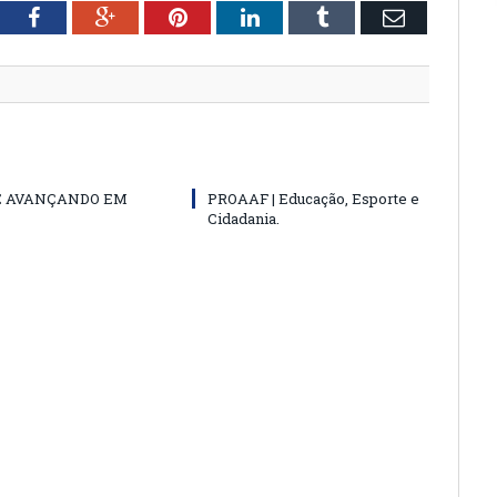
tter
Facebook
Google+
Pinterest
LinkedIn
Tumblr
Email
E AVANÇANDO EM
PROAAF | Educação, Esporte e
Cidadania.