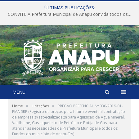
ÚLTIMAS PUBLICAÇÕES:
CONVITE A Prefeitura Municipal de Anapu convida todos os servidores públicos municipais para participarem da Audiência Pública de discussão da Lei de Diretrizes Orçamentárias (LDO), importante instrumento de planejamento das ações e investimentos da Administração Pública para o próximo exercício financeiro.
MENU
»
»
Home
Licitações
PREGÃO PRESENCIAL Nº 030/2019-01-
PMA-SRP (Registro de preços para futura e eventual contratação
de empresa(s) especializada(s) para Aquisição de Água Mineral,
Vasilhame, Gás Liquefeito de Petróleo e Botija de Gás, para
atender às necessidades da Prefeitura Municipal e todos os
Fundos do município de Anapu/PA)