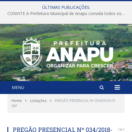
ÚLTIMAS PUBLICAÇÕES:
CONVITE A Prefeitura Municipal de Anapu convida todos os servidores públicos municipais para participarem da Audiência Pública de discussão da Lei de Diretrizes Orçamentárias (LDO), importante instrumento de planejamento das ações e investimentos da Administração Pública para o próximo exercício financeiro.
MENU
»
»
Home
Licitações
PREGÃO PRESENCIAL Nº 034/2018-01
SRP
PREGÃO PRESENCIAL Nº 034/2018-
0