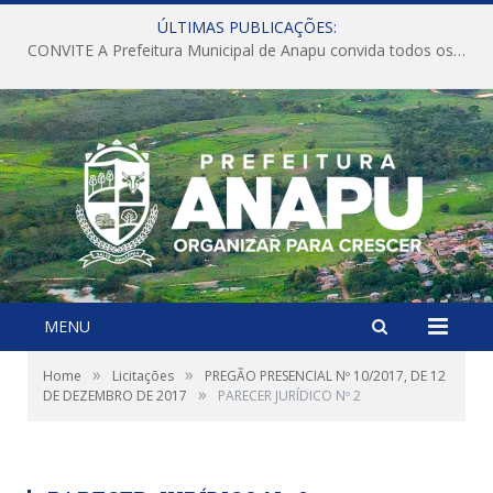
ÚLTIMAS PUBLICAÇÕES:
CONVITE A Prefeitura Municipal de Anapu convida todos os servidores públicos municipais para participarem da Audiência Pública de discussão da Lei de Diretrizes Orçamentárias (LDO), importante instrumento de planejamento das ações e investimentos da Administração Pública para o próximo exercício financeiro.
MENU
»
»
Home
Licitações
PREGÃO PRESENCIAL Nº 10/2017, DE 12
»
DE DEZEMBRO DE 2017
PARECER JURÍDICO Nº 2