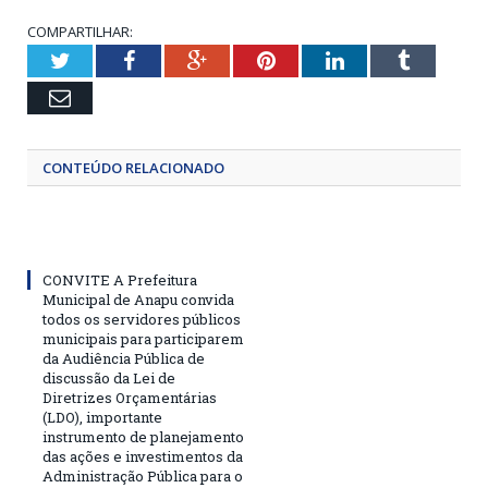
COMPARTILHAR:
Twitter
Facebook
Google+
Pinterest
LinkedIn
Tumblr
Email
CONTEÚDO RELACIONADO
CONVITE A Prefeitura
Municipal de Anapu convida
todos os servidores públicos
municipais para participarem
da Audiência Pública de
discussão da Lei de
Diretrizes Orçamentárias
(LDO), importante
instrumento de planejamento
das ações e investimentos da
Administração Pública para o