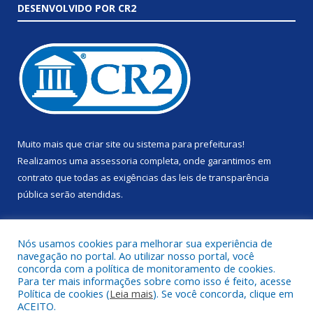
DESENVOLVIDO POR CR2
Muito mais que
criar site
ou
sistema para prefeituras
!
Realizamos uma
assessoria
completa, onde garantimos em
contrato que todas as exigências das
leis de transparência
pública
serão atendidas.
Conheça o
PNTP
e o
Radar da Transparência Pública
Nós usamos cookies para melhorar sua experiência de
navegação no portal. Ao utilizar nosso portal, você
concorda com a política de monitoramento de cookies.
Para ter mais informações sobre como isso é feito, acesse
Política de cookies (
Leia mais
). Se você concorda, clique em
Todos os direitos reservados a Prefeitura Municipal de Anapu.
ACEITO.