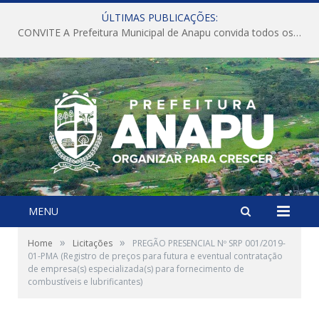
ÚLTIMAS PUBLICAÇÕES:
CONVITE A Prefeitura Municipal de Anapu convida todos os servidores públicos municipais para participarem da Audiência Pública de discussão da Lei de Diretrizes Orçamentárias (LDO), importante instrumento de planejamento das ações e investimentos da Administração Pública para o próximo exercício financeiro.
MENU
»
»
Home
Licitações
PREGÃO PRESENCIAL Nº SRP 001/2019-
01-PMA (Registro de preços para futura e eventual contratação
de empresa(s) especializada(s) para fornecimento de
combustíveis e lubrificantes)