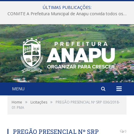
ÚLTIMAS PUBLICAÇÕES:
CONVITE A Prefeitura Municipal de Anapu convida todos os servidores públicos municipais para participarem da Audiência Pública de discussão da Lei de Diretrizes Orçamentárias (LDO), importante instrumento de planejamento das ações e investimentos da Administração Pública para o próximo exercício financeiro.
MENU
»
»
Home
Licitações
PREGÃO PRESENCIAL Nº SRP 036/2018-
01 PMA
PREGÃO PRESENCIAL Nº SRP
0