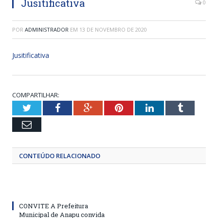
Jusitificativa
0
POR
ADMINISTRADOR
EM
13 DE NOVEMBRO DE 2020
Jusitificativa
COMPARTILHAR:
Twitter
Facebook
Google+
Pinterest
LinkedIn
Tumblr
Email
CONTEÚDO RELACIONADO
CONVITE A Prefeitura
Municipal de Anapu convida