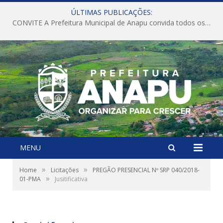
ÚLTIMAS PUBLICAÇÕES:
CONVITE A Prefeitura Municipal de Anapu convida todos os servidores públicos municipais para participarem da Audiência Pública de discussão da Lei de Diretrizes Orçamentárias (LDO), importante instrumento de planejamento das ações e investimentos da Administração Pública para o próximo exercício financeiro.
MENU
»
»
Home
Licitações
PREGÃO PRESENCIAL Nº SRP 040/2018-
»
01-PMA
Jusitificativa