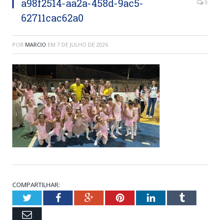
a98f2514-aa2a-458d-9ac5-
0
62711cac62a0
POR
MARCIO
EM
7 DE JULHO DE 2026
COMPARTILHAR:
Twitter
Facebook
Google+
Pinterest
LinkedIn
Tumblr
Email