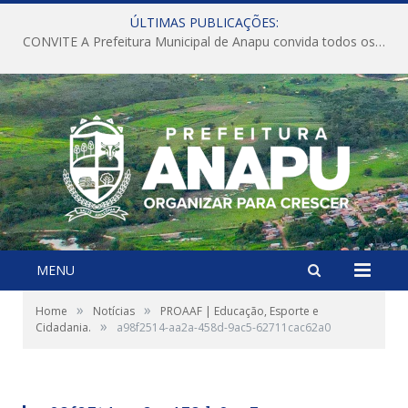
ÚLTIMAS PUBLICAÇÕES:
CONVITE A Prefeitura Municipal de Anapu convida todos os servidores públicos municipais para participarem da Audiência Pública de discussão da Lei de Diretrizes Orçamentárias (LDO), importante instrumento de planejamento das ações e investimentos da Administração Pública para o próximo exercício financeiro.
MENU
»
»
Home
Notícias
PROAAF | Educação, Esporte e
»
Cidadania.
a98f2514-aa2a-458d-9ac5-62711cac62a0