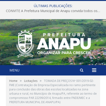
ÚLTIMAS PUBLICAÇÕES:
CONVITE A Prefeitura Municipal de Anapu convida todos os servidores públicos municipais para participarem da Audiência Pública de discussão da Lei de Diretrizes Orçamentárias (LDO), importante instrumento de planejamento das ações e investimentos da Administração Pública para o próximo exercício financeiro.
MENU
»
»
Home
Licitações
TOMADA DE PREÇOS Nº 001/2019-02-
FME (Contratação de Empresa Especializada no ramo pertinente
para conclusão das obras das escolas localizadas na zona
urbana e rural, no Município de Anapu/PA, referente ao termo de
compromisso PAR 22299/2014, firmado entre FNDE/MEC e a
PREFEITURA MUNICIPAL DE ANAPU/PA)