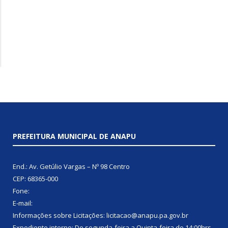
PREFEITURA MUNICIPAL DE ANAPU
End.: Av. Getúlio Vargas – Nº 98 Centro
CEP: 68365-000
Fone:
E-mail:
Informações sobre Licitações: licitacao@anapu.pa.gov.br
Expediente interno: De segunda-feira a Quinta-feira de 14:00hrs