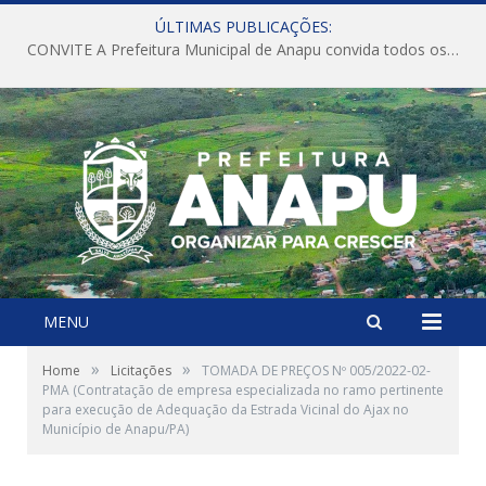
ÚLTIMAS PUBLICAÇÕES:
CONVITE A Prefeitura Municipal de Anapu convida todos os servidores públicos municipais para participarem da Audiência Pública de discussão da Lei de Diretrizes Orçamentárias (LDO), importante instrumento de planejamento das ações e investimentos da Administração Pública para o próximo exercício financeiro.
MENU
»
»
Home
Licitações
TOMADA DE PREÇOS Nº 005/2022-02-
PMA (Contratação de empresa especializada no ramo pertinente
para execução de Adequação da Estrada Vicinal do Ajax no
Município de Anapu/PA)