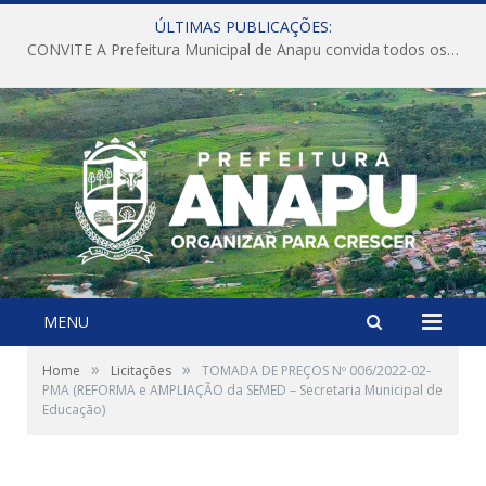
ÚLTIMAS PUBLICAÇÕES:
CONVITE A Prefeitura Municipal de Anapu convida todos os servidores públicos municipais para participarem da Audiência Pública de discussão da Lei de Diretrizes Orçamentárias (LDO), importante instrumento de planejamento das ações e investimentos da Administração Pública para o próximo exercício financeiro.
MENU
»
»
Home
Licitações
TOMADA DE PREÇOS Nº 006/2022-02-
PMA (REFORMA e AMPLIAÇÃO da SEMED – Secretaria Municipal de
Educação)