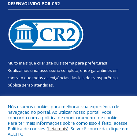
DESENVOLVIDO POR CR2
Muito mais que
criar site
ou
sistema para prefeituras
!
Realizamos uma
assessoria
completa, onde garantimos em
contrato que todas as exigências das
leis de transparência
pública
serão atendidas.
Conheça o
PNTP
e o
Radar da Transparência Pública
Nós usamos cookies para melhorar sua experiência de
navegação no portal. Ao utilizar nosso portal, você
concorda com a política de monitoramento de cookies.
Para ter mais informações sobre como isso é feito, acesse
Política de cookies (
Leia mais
). Se você concorda, clique em
Todos os direitos reservados a Prefeitura Municipal de Anapu.
ACEITO.