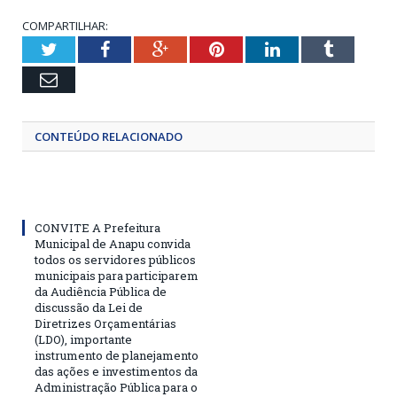
COMPARTILHAR:
Twitter
Facebook
Google+
Pinterest
LinkedIn
Tumblr
Email
CONTEÚDO RELACIONADO
CONVITE A Prefeitura
Municipal de Anapu convida
todos os servidores públicos
municipais para participarem
da Audiência Pública de
discussão da Lei de
Diretrizes Orçamentárias
(LDO), importante
instrumento de planejamento
das ações e investimentos da
Administração Pública para o