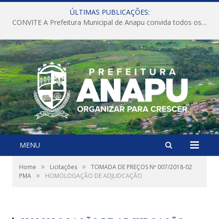
ÚLTIMAS PUBLICAÇÕES:
CONVITE A Prefeitura Municipal de Anapu convida todos os servidores públicos municipais para participarem da Audiência Pública de discussão da Lei de Diretrizes Orçamentárias (LDO), importante instrumento de planejamento das ações e investimentos da Administração Pública para o próximo exercício financeiro.
MENU
»
»
Home
Licitações
TOMADA DE PREÇOS Nº 007/2018-02
»
PMA
HOMOLOGAÇÃO DE ADJUDCAÇÃO