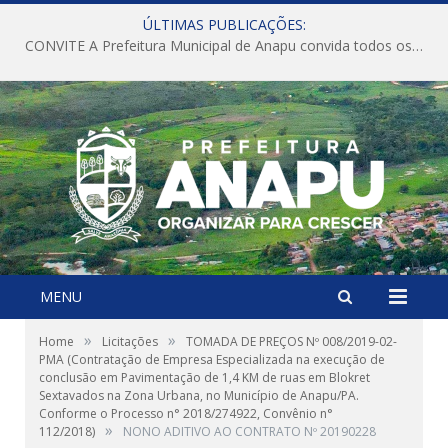
ÚLTIMAS PUBLICAÇÕES:
CONVITE A Prefeitura Municipal de Anapu convida todos os servidores públicos municipais para participarem da Audiência Pública de discussão da Lei de Diretrizes Orçamentárias (LDO), importante instrumento de planejamento das ações e investimentos da Administração Pública para o próximo exercício financeiro.
MENU
»
»
Home
Licitações
TOMADA DE PREÇOS Nº 008/2019-02-
PMA (Contratação de Empresa Especializada na execução de
conclusão em Pavimentação de 1,4 KM de ruas em Blokret
Sextavados na Zona Urbana, no Município de Anapu/PA.
Conforme o Processo n° 2018/274922, Convênio n°
»
112/2018)
NONO ADITIVO AO CONTRATO Nº 20190228