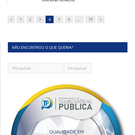
Previous
Next
1
2
3
4
5
6
…
79
NÃO ENCONTROU O QUE QUERIA?