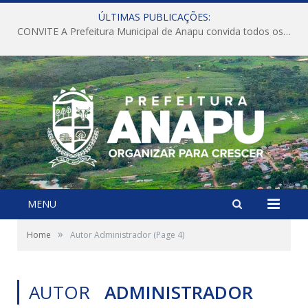
ÚLTIMAS PUBLICAÇÕES:
CONVITE A Prefeitura Municipal de Anapu convida todos os servidores públicos municipais para participarem da Audiência Pública de discussão da Lei de Diretrizes Orçamentárias (LDO), importante instrumento de planejamento das ações e investimentos da Administração Pública para o próximo exercício financeiro.
MENU
»
Home
Autor Administrador
(Page 4)
AUTOR
ADMINISTRADOR