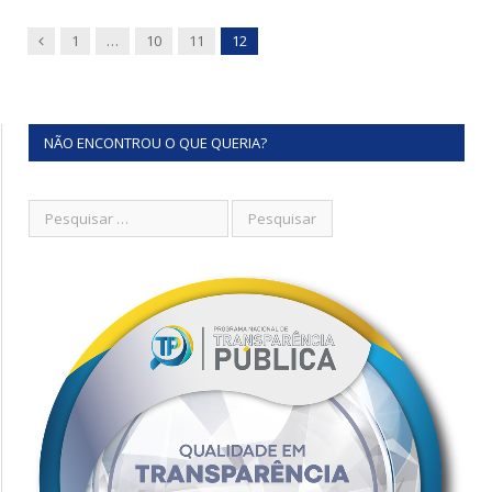
Previous
1
…
10
11
12
NÃO ENCONTROU O QUE QUERIA?