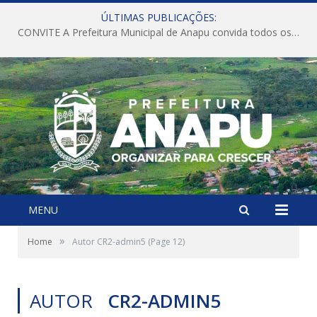
ÚLTIMAS PUBLICAÇÕES:
CONVITE A Prefeitura Municipal de Anapu convida todos os servidores públicos municipais para participarem da Audiência Pública de discussão da Lei de Diretrizes Orçamentárias (LDO), importante instrumento de planejamento das ações e investimentos da Administração Pública para o próximo exercício financeiro.
MENU
»
Home
Autor CR2-admin5
(Page 12)
AUTOR
CR2-ADMIN5