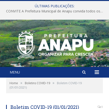
ÚLTIMAS PUBLICAÇÕES:
CONVITE A Prefeitura Municipal de Anapu convida todos os servidores públicos municipais para participarem da Audiência Pública de discussão da Lei de Diretrizes Orçamentárias (LDO), importante instrumento de planejamento das ações e investimentos da Administração Pública para o próximo exercício financeiro.
MENU
»
»
Home
Boletins COVID-19
Boletim COVID-19
(01/01/2021)
Boletim COVID-19 (01/01/2021)
0