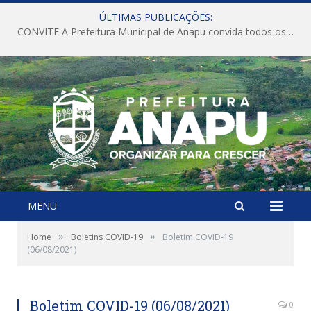
ÚLTIMAS PUBLICAÇÕES:
CONVITE A Prefeitura Municipal de Anapu convida todos os servidores públicos municipais para participarem da Audiência Pública de discussão da Lei de Diretrizes Orçamentárias (LDO), importante instrumento de planejamento das ações e investimentos da Administração Pública para o próximo exercício financeiro.
MENU
»
»
Home
Boletins COVID-19
Boletim COVID-19
(06/08/2021)
Boletim COVID-19 (06/08/2021)
0