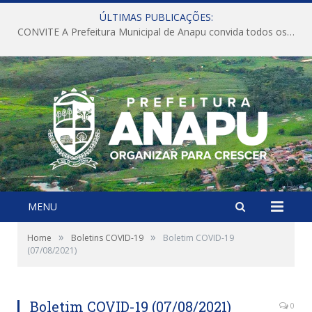
ÚLTIMAS PUBLICAÇÕES:
CONVITE A Prefeitura Municipal de Anapu convida todos os servidores públicos municipais para participarem da Audiência Pública de discussão da Lei de Diretrizes Orçamentárias (LDO), importante instrumento de planejamento das ações e investimentos da Administração Pública para o próximo exercício financeiro.
MENU
»
»
Home
Boletins COVID-19
Boletim COVID-19
(07/08/2021)
Boletim COVID-19 (07/08/2021)
0