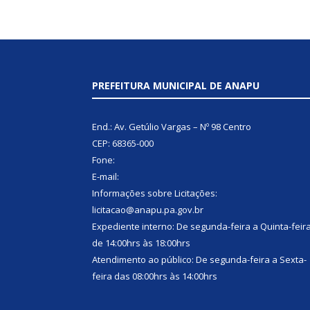
PREFEITURA MUNICIPAL DE ANAPU
End.: Av. Getúlio Vargas – Nº 98 Centro
CEP: 68365-000
Fone:
E-mail:
Informações sobre Licitações:
licitacao@anapu.pa.gov.br
Expediente interno: De segunda-feira a Quinta-feir
de 14:00hrs às 18:00hrs
Atendimento ao público: De segunda-feira a Sexta-
feira das 08:00hrs às 14:00hrs