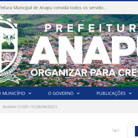
CONVITE A Prefeitura Municipal de Anapu convida todos os servidores públicos municipais para participarem da Audiência Pública de discussão da Lei de Diretrizes Orçamentárias (LDO), importante instrumento de planejamento das ações e investimentos da Administração Pública para o próximo exercício financeiro.
 MUNICÍPIO
O GOVERNO
PUBLICAÇÕES
Boletim COVID-19 (08/08/2021)
0