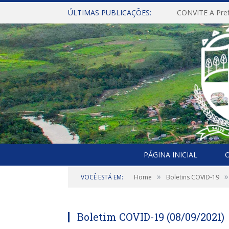
ÚLTIMAS PUBLICAÇÕES:
PÁGINA INICIAL
O
»
»
VOCÊ ESTÁ EM:
Home
Boletins COVID-19
Boletim COVID-19 (08/09/2021)