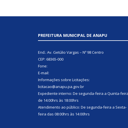
PREFEITURA MUNICIPAL DE ANAPU
End.: Av. Getúlio Vargas – Nº 98 Centro
CEP: 68365-000
Fone:
E-mail:
Informações sobre Licitações:
licitacao@anapu.pa.gov.br
Expediente interno: De segunda-feira a Quinta-feir
de 14:00hrs às 18:00hrs
Atendimento ao público: De segunda-feira a Sexta-
feira das 08:00hrs às 14:00hrs