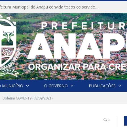
CONVITE A Prefeitura Municipal de Anapu convida todos os servidores públicos municipais para participarem da Audiência Pública de discussão da Lei de Diretrizes Orçamentárias (LDO), importante instrumento de planejamento das ações e investimentos da Administração Pública para o próximo exercício financeiro.
 MUNICÍPIO
O GOVERNO
PUBLICAÇÕES
Boletim COVID-19 (08/09/2021)
0