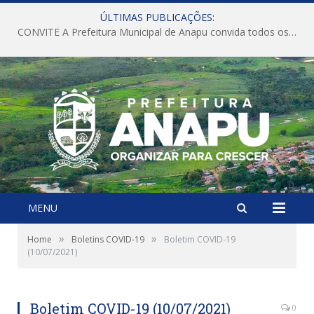
ÚLTIMAS PUBLICAÇÕES:
CONVITE A Prefeitura Municipal de Anapu convida todos os servidores públicos municipais para participarem da Audiência Pública de discussão da Lei de Diretrizes Orçamentárias (LDO), importante instrumento de planejamento das ações e investimentos da Administração Pública para o próximo exercício financeiro.
MENU
»
»
Home
Boletins COVID-19
Boletim COVID-19
(10/07/2021)
Boletim COVID-19 (10/07/2021)
0