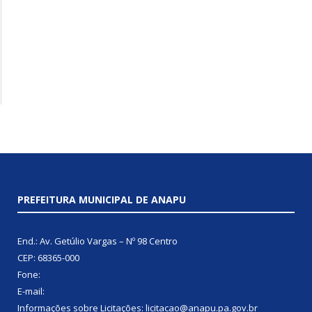
PREFEITURA MUNICIPAL DE ANAPU
End.: Av. Getúlio Vargas – Nº 98 Centro
CEP: 68365-000
Fone:
E-mail:
Informações sobre Licitações: licitacao@anapu.pa.gov.br