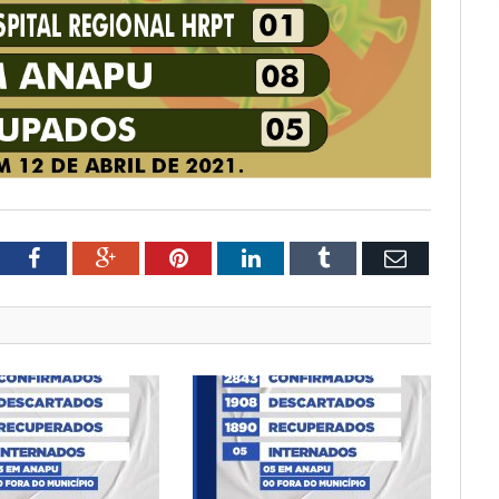
tter
Facebook
Google+
Pinterest
LinkedIn
Tumblr
Email