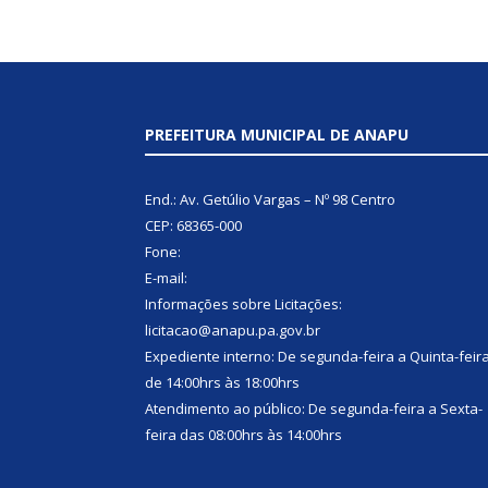
PREFEITURA MUNICIPAL DE ANAPU
End.: Av. Getúlio Vargas – Nº 98 Centro
CEP: 68365-000
Fone:
E-mail:
Informações sobre Licitações:
licitacao@anapu.pa.gov.br
Expediente interno: De segunda-feira a Quinta-feir
de 14:00hrs às 18:00hrs
Atendimento ao público: De segunda-feira a Sexta-
feira das 08:00hrs às 14:00hrs