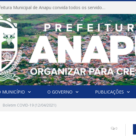
CONVITE A Prefeitura Municipal de Anapu convida todos os servidores públicos municipais para participarem da Audiência Pública de discussão da Lei de Diretrizes Orçamentárias (LDO), importante instrumento de planejamento das ações e investimentos da Administração Pública para o próximo exercício financeiro.
 MUNICÍPIO
O GOVERNO
PUBLICAÇÕES
Boletim COVID-19 (12/04/2021)
0