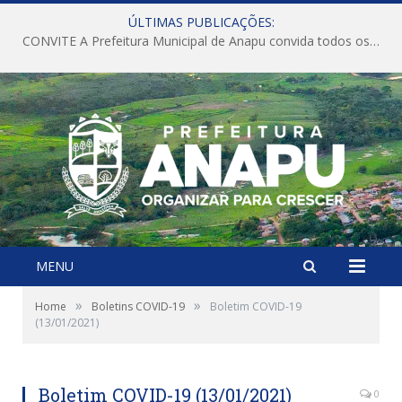
ÚLTIMAS PUBLICAÇÕES:
CONVITE A Prefeitura Municipal de Anapu convida todos os servidores públicos municipais para participarem da Audiência Pública de discussão da Lei de Diretrizes Orçamentárias (LDO), importante instrumento de planejamento das ações e investimentos da Administração Pública para o próximo exercício financeiro.
MENU
»
»
Home
Boletins COVID-19
Boletim COVID-19
(13/01/2021)
Boletim COVID-19 (13/01/2021)
0