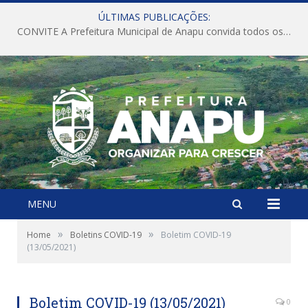
ÚLTIMAS PUBLICAÇÕES:
CONVITE A Prefeitura Municipal de Anapu convida todos os servidores públicos municipais para participarem da Audiência Pública de discussão da Lei de Diretrizes Orçamentárias (LDO), importante instrumento de planejamento das ações e investimentos da Administração Pública para o próximo exercício financeiro.
MENU
»
»
Home
Boletins COVID-19
Boletim COVID-19
(13/05/2021)
Boletim COVID-19 (13/05/2021)
0