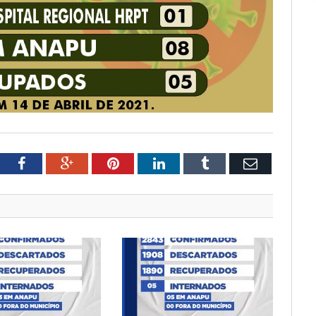
tter
Facebook
Google+
Pinterest
LinkedIn
Tumblr
Email