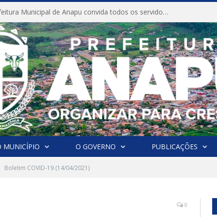
CONVITE A Prefeitura Municipal de Anapu convida todos os servidores públicos municipais para participarem da Audiência Pública de discussão da Lei de Diretrizes Orçamentárias (LDO), importante instrumento de planejamento das ações e investimentos da Administração Pública para o próximo exercício financeiro.
 MUNICÍPIO
O GOVERNO
PUBLICAÇÕES
Boletim COVID-19 (14/04/2021)
0