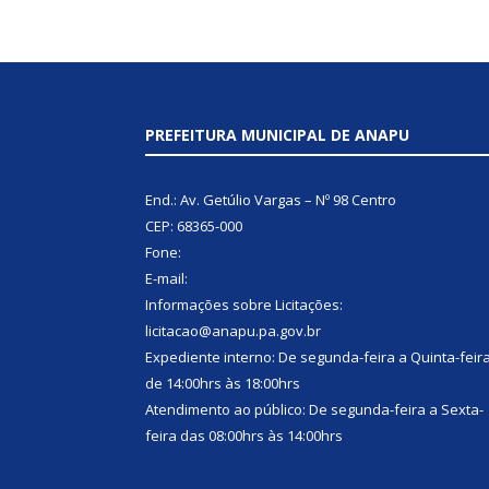
PREFEITURA MUNICIPAL DE ANAPU
End.: Av. Getúlio Vargas – Nº 98 Centro
CEP: 68365-000
Fone:
E-mail:
Informações sobre Licitações:
licitacao@anapu.pa.gov.br
Expediente interno: De segunda-feira a Quinta-feir
de 14:00hrs às 18:00hrs
Atendimento ao público: De segunda-feira a Sexta-
feira das 08:00hrs às 14:00hrs