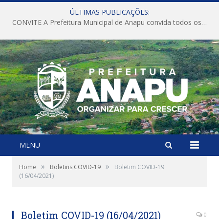
ÚLTIMAS PUBLICAÇÕES:
CONVITE A Prefeitura Municipal de Anapu convida todos os servidores públicos municipais para participarem da Audiência Pública de discussão da Lei de Diretrizes Orçamentárias (LDO), importante instrumento de planejamento das ações e investimentos da Administração Pública para o próximo exercício financeiro.
MENU
»
»
Home
Boletins COVID-19
Boletim COVID-19
(16/04/2021)
Boletim COVID-19 (16/04/2021)
0