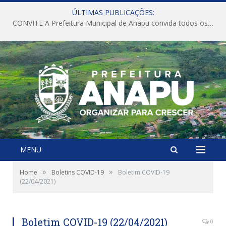
ÚLTIMAS PUBLICAÇÕES:
CONVITE A Prefeitura Municipal de Anapu convida todos os servidores públicos municipais para participarem da Audiência Pública de discussão da Lei de Diretrizes Orçamentárias (LDO), importante instrumento de planejamento das ações e investimentos da Administração Pública para o próximo exercício financeiro.
MENU
»
»
Home
Boletins COVID-19
Boletim COVID-19
(22/04/2021)
Boletim COVID-19 (22/04/2021)
0