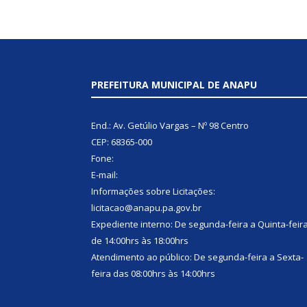
PREFEITURA MUNICIPAL DE ANAPU
End.: Av. Getúlio Vargas – Nº 98 Centro
CEP: 68365-000
Fone:
E-mail:
Informações sobre Licitações:
licitacao@anapu.pa.gov.br
Expediente interno: De segunda-feira a Quinta-feir
de 14:00hrs às 18:00hrs
Atendimento ao público: De segunda-feira a Sexta-
feira das 08:00hrs às 14:00hrs