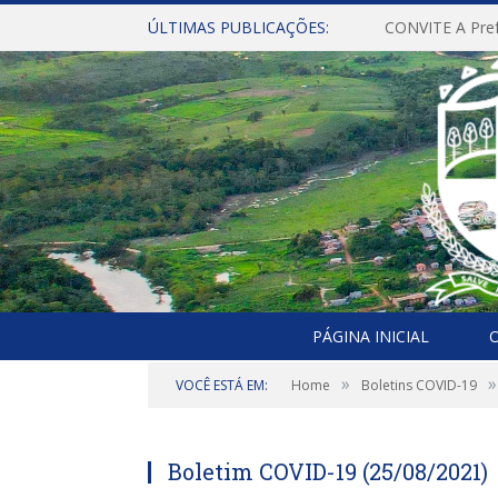
ÚLTIMAS PUBLICAÇÕES:
PÁGINA INICIAL
O
»
»
VOCÊ ESTÁ EM:
Home
Boletins COVID-19
Boletim COVID-19 (25/08/2021)