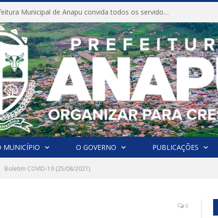
CONVITE A Prefeitura Municipal de Anapu convida todos os servidores públicos municipais para participarem da Audiência Pública de discussão da Lei de Diretrizes Orçamentárias (LDO), importante instrumento de planejamento das ações e investimentos da Administração Pública para o próximo exercício financeiro.
 MUNICÍPIO
O GOVERNO
PUBLICAÇÕES
Boletim COVID-19 (25/08/2021)
0