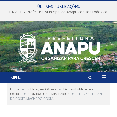
ÚLTIMAS PUBLICAÇÕES:
CONVITE A Prefeitura Municipal de Anapu convida todos os servidores públicos municipais para participarem da Audiência Pública de discussão da Lei de Diretrizes Orçamentárias (LDO), importante instrumento de planejamento das ações e investimentos da Administração Pública para o próximo exercício financeiro.
MENU
»
»
Home
Publicações Oficiais
Demais Publicações
»
»
Oficiais
CONTRATOS TEMPORÁRIOS
CT. 176 GLEICIANE
DA COSTA MACHADO COSTA