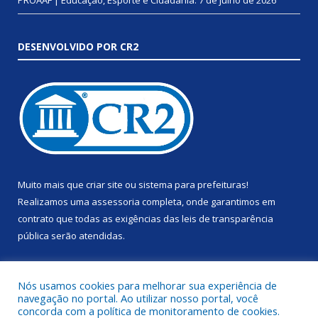
PROAAF | Educação, Esporte e Cidadania.
7 de julho de 2026
DESENVOLVIDO POR CR2
Muito mais que
criar site
ou
sistema para prefeituras
!
Realizamos uma
assessoria
completa, onde garantimos em
contrato que todas as exigências das
leis de transparência
pública
serão atendidas.
Conheça o
PNTP
e o
Radar da Transparência Pública
Nós usamos cookies para melhorar sua experiência de
navegação no portal. Ao utilizar nosso portal, você
concorda com a política de monitoramento de cookies.