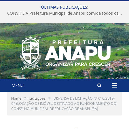
ÚLTIMAS PUBLICAÇÕES:
CONVITE A Prefeitura Municipal de Anapu convida todos os servidores públicos municipais para participarem da Audiência Pública de discussão da Lei de Diretrizes Orçamentárias (LDO), importante instrumento de planejamento das ações e investimentos da Administração Pública para o próximo exercício financeiro.
MENU
»
»
Home
Licitações
DISPENSA DE LICITAÇÃO Nº 010/2019-
04 (LOCAÇÃO DE IMÓVEL, DESTINADO AO FUNCIONAMENTO DO
CONSELHO MUNICIPAL DE EDUCAÇÃO DE ANAPU/PA)