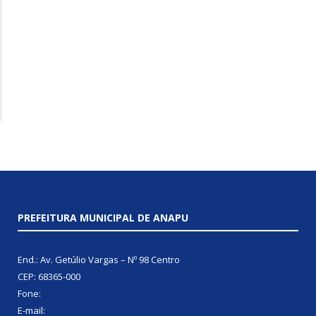
PREFEITURA MUNICIPAL DE ANAPU
End.: Av. Getúlio Vargas – Nº 98 Centro
CEP: 68365-000
Fone:
E-mail: