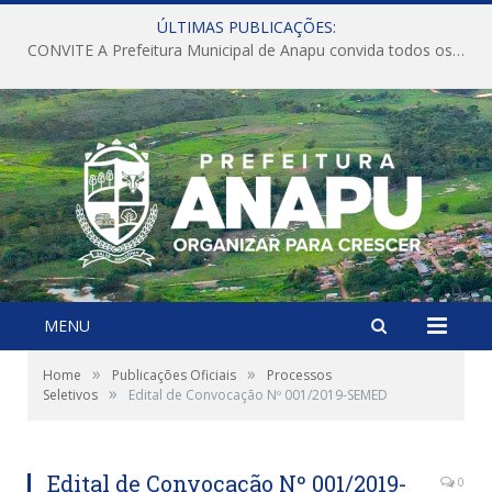
ÚLTIMAS PUBLICAÇÕES:
CONVITE A Prefeitura Municipal de Anapu convida todos os servidores públicos municipais para participarem da Audiência Pública de discussão da Lei de Diretrizes Orçamentárias (LDO), importante instrumento de planejamento das ações e investimentos da Administração Pública para o próximo exercício financeiro.
MENU
»
»
Home
Publicações Oficiais
Processos
»
Seletivos
Edital de Convocação Nº 001/2019-SEMED
Edital de Convocação Nº 001/2019-
0