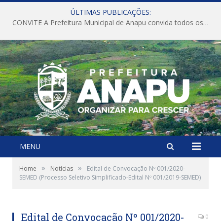
ÚLTIMAS PUBLICAÇÕES:
CONVITE A Prefeitura Municipal de Anapu convida todos os servidores públicos municipais para participarem da Audiência Pública de discussão da Lei de Diretrizes Orçamentárias (LDO), importante instrumento de planejamento das ações e investimentos da Administração Pública para o próximo exercício financeiro.
MENU
»
»
Home
Notícias
Edital de Convocação Nº 001/2020-
SEMED (Processo Seletivo Simplificado-Edital Nº 001/2019-SEMED)
Edital de Convocação Nº 001/2020-
0