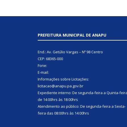
PREFEITURA MUNICIPAL DE ANAPU
End.: Av. Getúlio Vargas – Nº 98 Centro
CEP: 68365-000
Fone:
E-mail:
Informações sobre Licitações:
licitacao@anapu.pa.gov.br
Expediente interno: De segunda-feira a Quinta-feir
de 14:00hrs às 18:00hrs
Atendimento ao público: De segunda-feira a Sexta-
feira das 08:00hrs às 14:00hrs