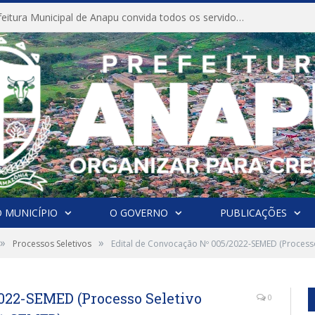
CONVITE A Prefeitura Municipal de Anapu convida todos os servidores públicos municipais para participarem da Audiência Pública de discussão da Lei de Diretrizes Orçamentárias (LDO), importante instrumento de planejamento das ações e investimentos da Administração Pública para o próximo exercício financeiro.
 MUNICÍPIO
O GOVERNO
PUBLICAÇÕES
»
»
Processos Seletivos
Edital de Convocação Nº 005/2022-SEMED (Processo 
2022-SEMED (Processo Seletivo
0