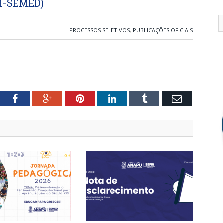
21-SEMED)
PROCESSOS SELETIVOS
,
PUBLICAÇÕES OFICIAIS
tter
Facebook
Google+
Pinterest
LinkedIn
Tumblr
Email