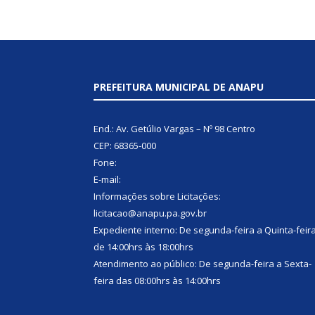
PREFEITURA MUNICIPAL DE ANAPU
End.: Av. Getúlio Vargas – Nº 98 Centro
CEP: 68365-000
Fone:
E-mail:
Informações sobre Licitações:
licitacao@anapu.pa.gov.br
Expediente interno: De segunda-feira a Quinta-feir
de 14:00hrs às 18:00hrs
Atendimento ao público: De segunda-feira a Sexta-
feira das 08:00hrs às 14:00hrs