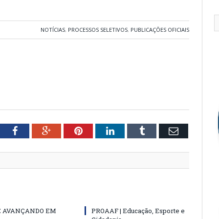
NOTÍCIAS
,
PROCESSOS SELETIVOS
,
PUBLICAÇÕES OFICIAIS
tter
Facebook
Google+
Pinterest
LinkedIn
Tumblr
Email
E AVANÇANDO EM
PROAAF | Educação, Esporte e