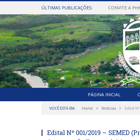
ÚLTIMAS PUBLICAÇÕES:
PÁGINA INICIAL
O
»
»
VOCÊ ESTÁ EM:
Home
Notícias
Edital N
Edital Nº 001/2019 – SEMED (P