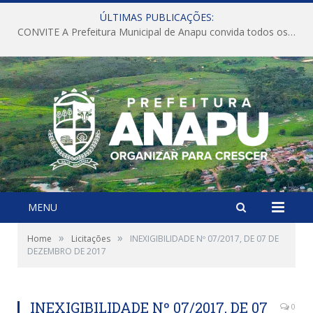
ÚLTIMAS PUBLICAÇÕES:
CONVITE A Prefeitura Municipal de Anapu convida todos os servidores públicos municipais para participarem da Audiência Pública de discussão da Lei de Diretrizes Orçamentárias (LDO), importante instrumento de planejamento das ações e investimentos da Administração Pública para o próximo exercício financeiro.
MENU
»
»
Home
Licitações
INEXIGIBILIDADE Nº 07/2017, DE 07 DE
DEZEMBRO DE 2017
INEXIGIBILIDADE Nº 07/2017, DE 07
0