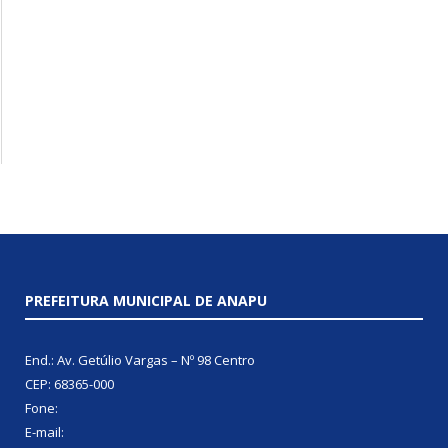
PREFEITURA MUNICIPAL DE ANAPU
End.: Av. Getúlio Vargas – Nº 98 Centro
CEP: 68365-000
Fone:
E-mail: