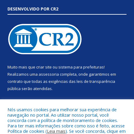
DESENVOLVIDO POR CR2
Muito mais que
criar site
ou
sistema para prefeituras
!
Realizamos uma
assessoria
completa, onde garantimos em
contrato que todas as exigências das
leis de transparência
pública
serão atendidas.
Conheça o
PNTP
e o
Radar da Transparência Pública
Nós usamos cookies para melhorar sua experiência de
navegação no portal. Ao utilizar nosso portal, você
concorda com a política de monitoramento de cookies.
Para ter mais informações sobre como isso é feito, acesse
Política de cookies (
Leia mais
). Se você concorda, clique em
Todos os direitos reservados a Prefeitura Municipal de Anapu.