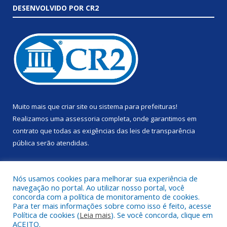
DESENVOLVIDO POR CR2
Muito mais que
criar site
ou
sistema para prefeituras
!
Realizamos uma
assessoria
completa, onde garantimos em
contrato que todas as exigências das
leis de transparência
pública
serão atendidas.
Conheça o
PNTP
e o
Radar da Transparência Pública
Nós usamos cookies para melhorar sua experiência de
navegação no portal. Ao utilizar nosso portal, você
concorda com a política de monitoramento de cookies.
Para ter mais informações sobre como isso é feito, acesse
Política de cookies (
Leia mais
). Se você concorda, clique em
Todos os direitos reservados a Prefeitura Municipal de Anapu.
ACEITO.