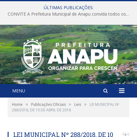
ÚLTIMAS PUBLICAÇÕES:
CONVITE A Prefeitura Municipal de Anapu convida todos os servidores públicos municipais para participarem da Audiência Pública de discussão da Lei de Diretrizes Orçamentárias (LDO), importante instrumento de planejamento das ações e investimentos da Administração Pública para o próximo exercício financeiro.
MENU
»
»
»
Home
Publicações Oficiais
Leis
LEI MUNICIPAL Nº
288/2018, DE 10 DE ABRIL DE 2018
LEI MUNICIPAL Nº 288/2018, DE 10
0